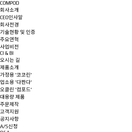
COMPOD
회사소개
CEO인사말
회사전경
기술현황 및 인증
주요연혁
사업비전
CI & BI
오시는 길
제품소개
가정용 '코코린'
업소용 '다짠다'
오클린 '컴포드'
대용량 제품
주문제작
고객지원
공지사항
A/S신청