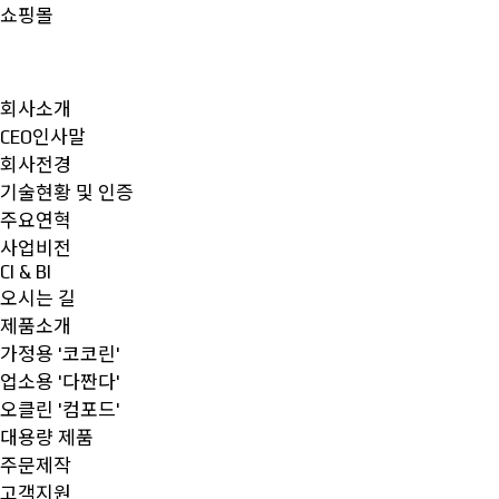
쇼핑몰
회사소개
CEO인사말
회사전경
기술현황 및 인증
주요연혁
사업비전
CI & BI
오시는 길
제품소개
가정용 '코코린'
업소용 '다짠다'
오클린 '컴포드'
대용량 제품
주문제작
고객지원