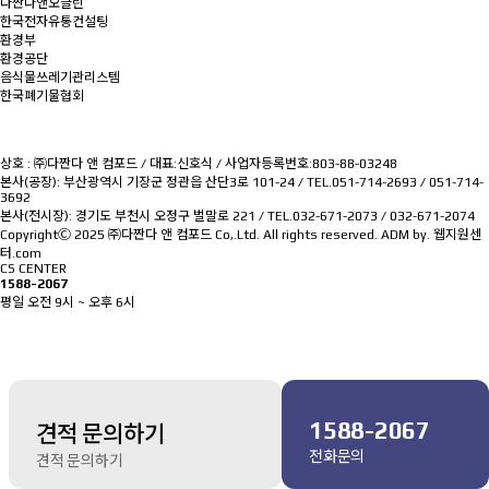
다짠다앤오클린
한국전자유통컨설팅
환경부
환경공단
음식물쓰레기관리스템
한국폐기물협회
상호 : ㈜다짠다 앤 컴포드 / 대표:신호식 / 사업자등록번호:803-88-03248
본사(공장): 부산광역시 기장군 정관읍 산단3로 101-24 / TEL.051-714-2693 / 051-714-
3692
본사(전시장): 경기도 부천시 오정구 벌말로 221 / TEL.032-671-2073 / 032-671-2074
CopyrightⒸ 2025 ㈜다짠다 앤 컴포드 Co,.Ltd. All rights reserved.
ADM
by.
웹지원센
터.com
CS CENTER
1588-2067
평일 오전 9시 ~ 오후 6시
1588-2067
견적 문의하기
전화문의
견적 문의하기