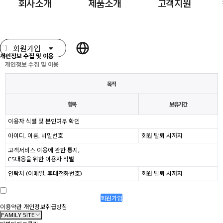
회사소개
제품소개
고객지원
회원가입약관 및 개인정보 수집 및 이용의 내용에 동의하셔야 회원가입 하실 수 있습니다.
회원가입 약관에 모두 동의합니다
회원가입약관
CEO인사말
가정용 '코코린'
공지사항
회사전경
업소용 '다짠다'
A/S신청
회원가입
개인정보 수집 및 이용
기술현황 및 인증
오클린 '컴포드'
Q&A
개인정보 수집 및 이용
회원가입
주요연혁
대용량 제품
고장 자가진단
목적
로그인
사업비전
주문제작
설치사례
항목
보유기간
CI & BI
사용설명서
이용자 식별 및 본인여부 확인
오시는 길
홍보영상
아이디, 이름, 비밀번호
회원 탈퇴 시까지
고객서비스 이용에 관한 통지,
CS대응을 위한 이용자 식별
연락처 (이메일, 휴대전화번호)
회원 탈퇴 시까지
회원가입
이용약관
개인정보취급방침
FAMILY SITE