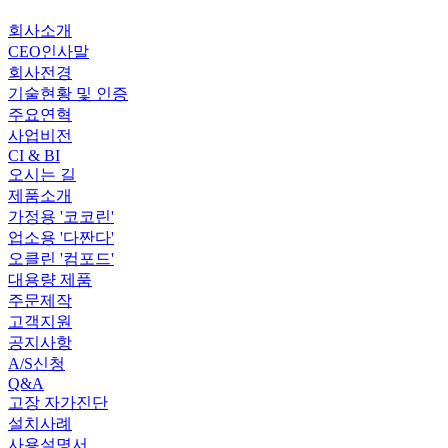
회사소개
CEO인사말
회사전경
기술현황 및 인증
주요연혁
사업비전
CI & BI
오시는 길
제품소개
가정용 '코코린'
업소용 '다짠다'
오클린 '컴포드'
대용량 제품
주문제작
고객지원
공지사항
A/S신청
Q&A
고장 자가진단
설치사례
사용설명서