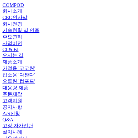
COMPOD
회사소개
CEO인사말
회사전경
기술현황 및 인증
주요연혁
사업비전
CI & BI
오시는 길
제품소개
가정용 '코코린'
업소용 '다짠다'
오클린 '컴포드'
대용량 제품
주문제작
고객지원
공지사항
A/S신청
Q&A
고장 자가진단
설치사례