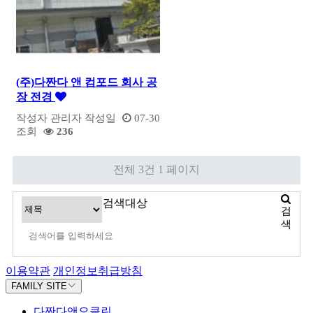
(주)다짠다 앤 컴포드 회사 공
장 전경
작성자
관리자
작성일
07-30
조회
236
전체 3건
1 페이지
검색대상
검
색
이용약관
개인정보취급방침
FAMILY SITE
다짠다앤오클린