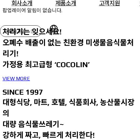
회사소개
제품소개
고객지원
SINCE 1997
팝업레이어 알림이 없습니다.
팝
Simple & Clean 말리고 분쇄하는 음식물
업
CEO인사말
가정용 '코코린'
공지사항
처리기는 잊으세요!
회사전경
업소용 '다짠다'
A/S신청
회원가입
레
기술현황 및 인증
오클린 '컴포드'
Q&A
오폐수 배출이 없는 친환경 미생물음식물처
이
회원가입
주요연혁
대용량 제품
고장 자가진단
리기!
어
사업비전
주문제작
설치사례
로그인
가정용 최고급형
‘COCOLIN’
알
CI & BI
사용설명서
림
오시는 길
홍보영상
VIEW MORE
SINCE 1997
대형식당, 마트, 호텔, 식품회사, 농산물시장
의
대량 음식물쓰레기~
강하게 짜고, 빠르게 처리한다!