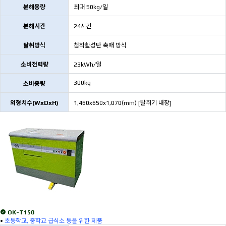
분해용량
최대 50kg/일
분해시간
24시간
탈취방식
첨착활성탄 촉매 방식
소비전력량
23kWh/일
300kg
소비중량
외형치수(WxDxH)
1,460x650x1,070(mm) [탈취기 내장]
OK-T150
•
초등학교, 중학교 급식소 등을 위한 제품