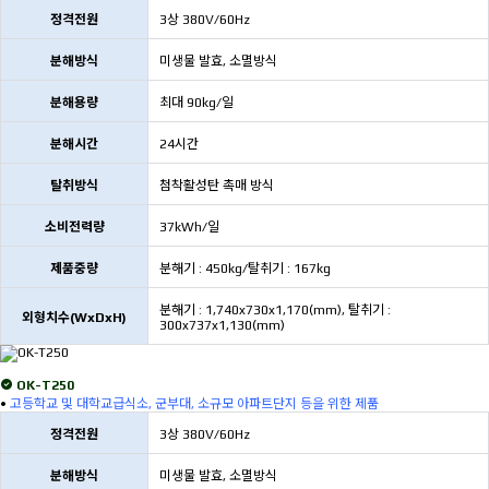
정격전원
3상 380V/60Hz
분해방식
미생물 발효, 소멸방식
분해용량
최대 90kg/일
분해시간
24시간
탈취방식
첨착활성탄 촉매 방식
소비전력량
37kWh/일
제품중량
분해기 : 450kg/탈취기 : 167kg
분해기 : 1,740x730x1,170(mm), 탈취기 :
외형치수(WxDxH)
300x737x1,130(mm)
OK-T250
•
고등학교 및 대학교급식소, 군부대, 소규모 아파트단지 등을 위한 제품
정격전원
3상 380V/60Hz
분해방식
미생물 발효, 소멸방식