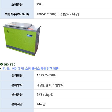
75kg
소비중량
외형치수(WxDxH)
920*430*800(mm) [탈취기내장]
OK-T50
•
유치원, 어린이 집, 소형 급식소 등을 위한 제품
AC 220V/60Hz
정격전원
분해방식
미생물 발효, 소멸방식
분해용량
최대 30kg/일
분해시간
24시간