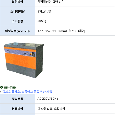
탈취방식
첨착활성탄 촉매 방식
소비전력량
17kWh/일
205kg
소비중량
외형치수(WxDxH)
1,110x526x960(mm) [탈취기 내장]
OK-T80
•
중,소형급식소, 초등학교 등을 위한 제품
AC 220V/60Hz
정격전원
분해방식
미생물 발효, 소멸방식