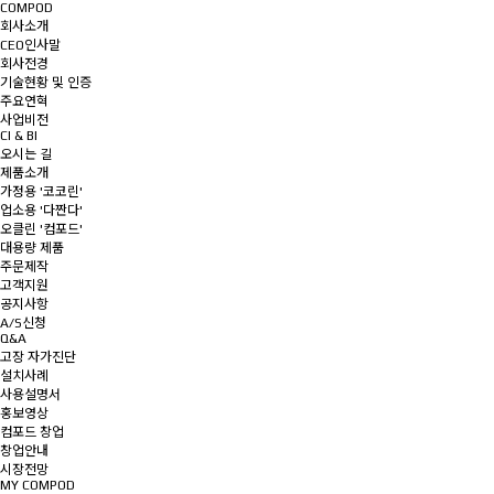
COMPOD
회사소개
CEO인사말
회사전경
기술현황 및 인증
주요연혁
사업비전
CI & BI
오시는 길
제품소개
가정용 '코코린'
업소용 '다짠다'
오클린 '컴포드'
대용량 제품
주문제작
고객지원
공지사항
A/S신청
Q&A
고장 자가진단
설치사례
사용설명서
홍보영상
컴포드 창업
창업안내
시장전망
MY COMPOD