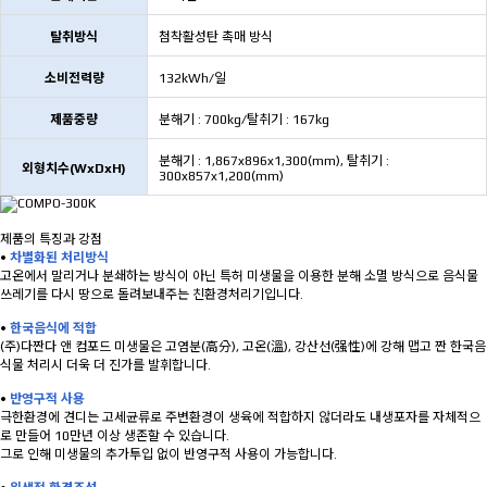
탈취방식
첨착활성탄 촉매 방식
소비전력량
132kWh/일
제품중량
분해기 : 700kg/탈취기 : 167kg
분해기 : 1,867x896x1,300(mm), 탈취기 :
외형치수(WxDxH)
300x857x1,200(mm)
제품의 특징과 강점
•
차별화된 처리방식
고온에서 말리거나 분쇄하는 방식이 아닌 특허 미생물을 이용한 분해 소멸 방식으로 음식물
쓰레기를 다시 땅으로 돌려보내주는 친환경처리기입니다.
•
한국음식에 적합
(주)다짠다 앤 컴포드 미생물은 고염분(高分), 고온(溫), 강산선(强性)에 강해 맵고 짠 한국음
식물 처리시 더욱 더 진가를 발휘합니다.
•
반영구적 사용
극한환경에 견디는 고세균류로 주변환경이 생육에 적합하지 않더라도 내생포자를 자체적으
로 만들어 10만년 이상 생존할 수 있습니다.
그로 인해 미생물의 추가투입 없이 반영구적 사용이 가능합니다.