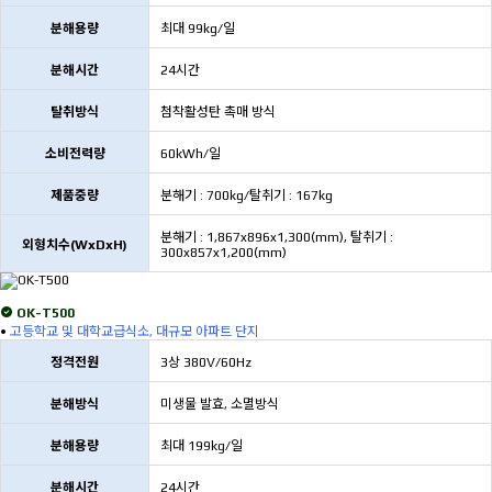
분해용량
최대 99kg/일
분해시간
24시간
탈취방식
첨착활성탄 촉매 방식
소비전력량
60kWh/일
제품중량
분해기 : 700kg/탈취기 : 167kg
분해기 : 1,867x896x1,300(mm), 탈취기 :
외형치수(WxDxH)
300x857x1,200(mm)
OK-T500
•
고등학교 및 대학교급식소, 대규모 아파트 단지
정격전원
3상 380V/60Hz
분해방식
미생물 발효, 소멸방식
분해용량
최대 199kg/일
분해시간
24시간