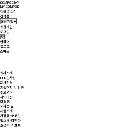
COMPOD는?
MY COMPOD
친환경 소식
견적문의
회원가입
회원가입
로그인
한국어
블로그
쇼핑몰
회사소개
CEO인사말
회사전경
기술현황 및 인증
주요연혁
사업비전
CI & BI
오시는 길
제품소개
가정용 '코코린'
업소용 '다짠다'
오클린 '컴포드'