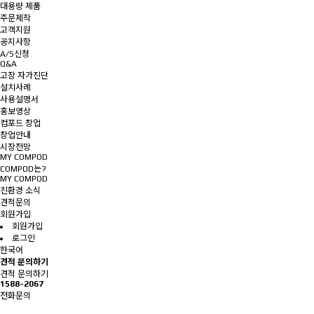
대용량 제품
주문제작
고객지원
공지사항
A/S신청
Q&A
고장 자가진단
설치사례
사용설명서
홍보영상
컴포드 창업
창업안내
시장전망
MY COMPOD
COMPOD는?
MY COMPOD
친환경 소식
견적문의
회원가입
회원가입
로그인
한국어
견적 문의하기
견적 문의하기
1588-2067
전화문의