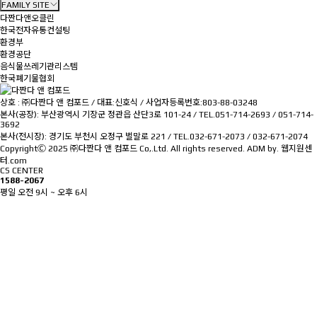
FAMILY SITE
다짠다앤오클린
한국전자유통컨설팅
환경부
환경공단
음식물쓰레기관리스템
한국폐기물협회
상호 : ㈜다짠다 앤 컴포드 / 대표:신호식 / 사업자등록번호:803-88-03248
본사(공장): 부산광역시 기장군 정관읍 산단3로 101-24 / TEL.051-714-2693 / 051-714-
3692
본사(전시장): 경기도 부천시 오정구 벌말로 221 / TEL.032-671-2073 / 032-671-2074
CopyrightⒸ 2025 ㈜다짠다 앤 컴포드 Co,.Ltd. All rights reserved.
ADM
by.
웹지원센
터.com
CS CENTER
1588-2067
평일 오전 9시 ~ 오후 6시