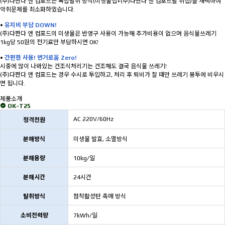
(주)다짠다 앤 컴포드는 복합탈취 방식(미생물칩+(주)다짠다 앤 컴포드탈 취칩)을 채택하여
악취문제를 최소화하였습니다.
•
유지비 부담 DOWN!
(주)다짠다 앤 컴포드의 미생물은 반영구 사용이 가능해 추가비용이 없으며 음식물쓰레기
1kg당 50원의 전기료만 부담하시면 OK!
•
간편한 사용! 번거로움 Zero!
시중에 많이 나와있는 건조식처리기는 건조해도 결국 음식물 쓰레기!
(주)다짠다 앤 컴포드는 경우 수시로 투입하고, 처리 후 퇴비가 찰 때만 쓰레기 봉투에 비우시
면 됩니다.
제품소개
OK-T25
AC 220V/60Hz
정격전원
분해방식
미생물 발효, 소멸방식
분해용량
10kg/일
분해시간
24시간
탈취방식
첨착활성탄 촉매 방식
소비전력량
7kWh/일