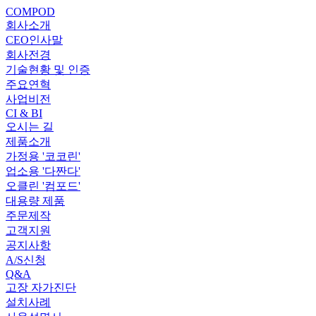
COMPOD
회사소개
CEO인사말
회사전경
기술현황 및 인증
주요연혁
사업비전
CI & BI
오시는 길
제품소개
가정용 '코코린'
업소용 '다짠다'
오클린 '컴포드'
대용량 제품
주문제작
고객지원
공지사항
A/S신청
Q&A
고장 자가진단
설치사례