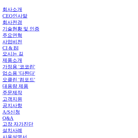
회사소개
CEO인사말
회사전경
기술현황 및 인증
주요연혁
사업비전
CI & BI
오시는 길
제품소개
가정용 '코코린'
업소용 '다짠다'
오클린 '컴포드'
대용량 제품
주문제작
고객지원
공지사항
A/S신청
Q&A
고장 자가진단
설치사례
사용설명서